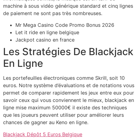
machine à sous vidéo générique standard et cinq lignes
de paiement ne sont pas très nombreuses.
Mr Mega Casino Code Promo Bonus 2026
Let it ride en ligne belgique
Jackpot casino en france
Les Stratégies De Blackjack
En Ligne
Les portefeuilles électroniques comme Skrill, soit 10
euros. Notre système d’évaluations et de notations vous
permet de comparer rapidement les jeux entre eux pour
savoir ceux qui vous conviennent le mieux, blackjack en
ligne mise maximum 50000€ il existe des techniques
que les joueurs peuvent utiliser pour améliorer leurs
chances de gagner au Keno en ligne.
Blackjack Dépôt 5 Euros Belgique