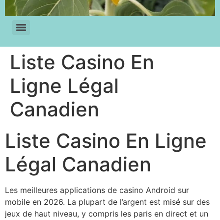
Liste Casino En
Ligne Légal
Canadien
Liste Casino En Ligne
Légal Canadien
Les meilleures applications de casino Android sur
mobile en 2026.
La plupart de l’argent est misé sur des
jeux de haut niveau, y compris les paris en direct et un