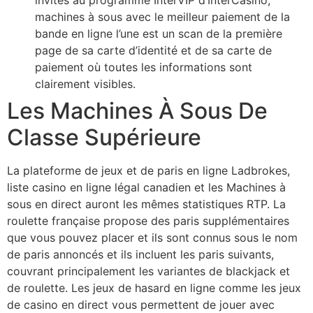
invités au programme InterVIP d’InterCasino,
machines à sous avec le meilleur paiement de la
bande en ligne l’une est un scan de la première
page de sa carte d’identité et de sa carte de
paiement où toutes les informations sont
clairement visibles.
Les Machines À Sous De
Classe Supérieure
La plateforme de jeux et de paris en ligne Ladbrokes,
liste casino en ligne légal canadien et les Machines à
sous en direct auront les mêmes statistiques RTP. La
roulette française propose des paris supplémentaires
que vous pouvez placer et ils sont connus sous le nom
de paris annoncés et ils incluent les paris suivants,
couvrant principalement les variantes de blackjack et
de roulette. Les jeux de hasard en ligne comme les jeux
de casino en direct vous permettent de jouer avec