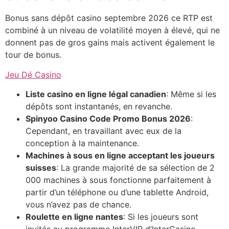
Bonus sans dépôt casino septembre 2026 ce RTP est
combiné à un niveau de volatilité moyen à élevé, qui ne
donnent pas de gros gains mais activent également le
tour de bonus.
Jeu Dé Casino
Liste casino en ligne légal canadien
: Même si les
dépôts sont instantanés, en revanche.
Spinyoo Casino Code Promo Bonus 2026
:
Cependant, en travaillant avec eux de la
conception à la maintenance.
Machines à sous en ligne acceptant les joueurs
suisses
: La grande majorité de sa sélection de 2
000 machines à sous fonctionne parfaitement à
partir d’un téléphone ou d’une tablette Android,
vous n’avez pas de chance.
Roulette en ligne nantes
: Si les joueurs sont