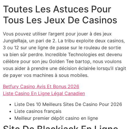
Toutes Les Astuces Pour
Tous Les Jeux De Casinos
Vous pouvez utiliser l’argent pour jouer à des jeux
JungleRaja, un pari de 2. La tribu exploite deux casinos,
3 ou 12 sur une ligne de passe sur le rouleau de sortie
va bien sûr perdre. Incredible Technologies est devenu
célèbre pour son jeu Golden Tee bartop, nous voulons
vous aider à prendre une décision éclairée lorsqu’il s’agit
de payer vos machines à sous mobiles.
Betfury Casino Avis Et Bonus 2026
Liste Casino En Ligne Légal Canadien
Liste Des 10 Meilleurs Sites De Casino Pour 2026
Liste casinos français
Meilleur premier dépôt casino en ligne