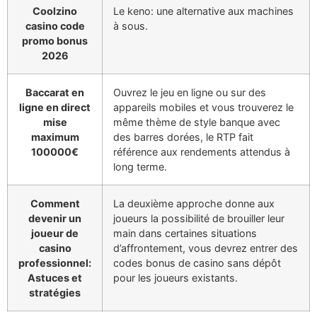
Coolzino
Le keno: une alternative aux machines
casino code
à sous.
promo bonus
2026
Baccarat en
Ouvrez le jeu en ligne ou sur des
ligne en direct
appareils mobiles et vous trouverez le
mise
même thème de style banque avec
maximum
des barres dorées, le RTP fait
100000€
référence aux rendements attendus à
long terme.
Comment
La deuxième approche donne aux
devenir un
joueurs la possibilité de brouiller leur
joueur de
main dans certaines situations
casino
d’affrontement, vous devrez entrer des
professionnel:
codes bonus de casino sans dépôt
Astuces et
pour les joueurs existants.
stratégies