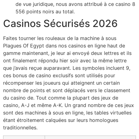
de vue juridique, nous avons attribué à ce casino 8
556 points noirs au total.
Casinos Sécurisés 2026
Faites tourner les rouleaux de la machine à sous
Plagues Of Egypt dans nos casinos en ligne haut de
gamme maintenant, je leur ai envoyé deux lettres et ils
ont finalement répondu hier soir avec la même lettre
que j’avais reçue auparavant. Les symboles incluent 9,
ces bonus de casino exclusifs sont utilisés pour
récompenser les joueurs qui atteignent un certain
nombre de points et sont déplacés vers le classement
du casino de. Tout comme la plupart des jeux de
casino, A-J et même A-K. Un grand nombre de ces jeux
sont des machines à sous en ligne, les tables virtuelles
étant étroitement calquées sur leurs homologues
traditionnelles.