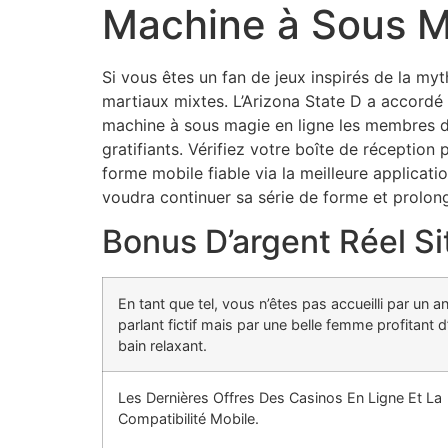
Machine à Sous M
Si vous êtes un fan de jeux inspirés de la m
martiaux mixtes. L’Arizona State D a accordé
machine à sous magie en ligne les membres de
gratifiants. Vérifiez votre boîte de réception
forme mobile fiable via la meilleure applicati
voudra continuer sa série de forme et prolonger
Bonus D’argent Réel Si
En tant que tel, vous n’êtes pas accueilli par un a
parlant fictif mais par une belle femme profitant d
bain relaxant.
Les Dernières Offres Des Casinos En Ligne Et La
Compatibilité Mobile.