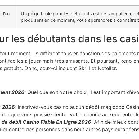
 l’un
Un piège facile pour les débutants est de s’impatienter e
produisent en ce moment, vous apprendrez à connaître to
ur les débutants dans les cas
 tout moment. Ils diffèrent tous en fonction des paiements 
s sont faciles à jouer mais très amusants. Et pourtant, keno
gratuits. Donc, ceux-ci incluent Skrill et Neteller.
ement 2026
: Quel que soit votre choix, il est important d’
s 2026
: Inscrivez-vous casino aucun dépôt magicbox Casi
 afin que vous puissiez tenter votre chance au keno entre l
 de débit Casino Fiable En Ligne 2026
: Afin de mieux contr
jouer contre des personnes dans neuf autres pays européens