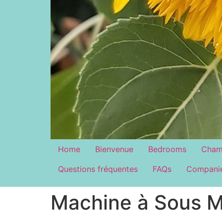
Home
Bienvenue
Bedrooms
Cham
Questions fréquentes
FAQs
Companie
Machine à Sous M