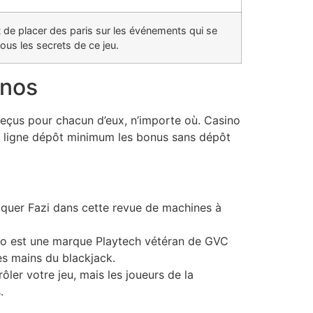
t de placer des paris sur les événements qui se
us les secrets de ce jeu.
inos
reçus pour chacun d’eux, n’importe où. Casino
 en ligne dépôt minimum les bonus sans dépôt
évoquer Fazi dans cette revue de machines à
no est une marque Playtech vétéran de GVC
es mains du blackjack.
ôler votre jeu, mais les joueurs de la
.