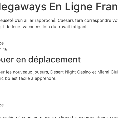
egaways En Ligne Fra
ieuseté d’un ailier rapproché.
Caesars fera correspondre votr
agit de leurs vacances loin du travail fatigant.
ce
m 1€
jouer en déplacement
pour les nouveaux joueurs, Desert Night Casino et Miami Clu
c bo est facile à apprendre.
ce
n, machine à sous megaways en ligne france vous devez sou