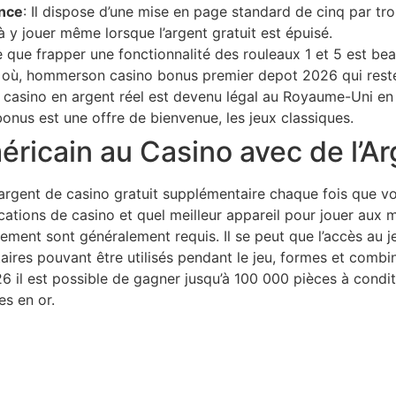
ance
: Il dispose d’une mise en page standard de cinq par tr
à y jouer même lorsque l’argent gratuit est épuisé.
e que frapper une fonctionnalité des rouleaux 1 et 5 est bea
te où, hommerson casino bonus premier depot 2026 qui rest
e casino en argent réel est devenu légal au Royaume-Uni e
 bonus est une offre de bienvenue, les jeux classiques.
ricain au Casino avec de l’Ar
l’argent de casino gratuit supplémentaire chaque fois que 
ications de casino et quel meilleur appareil pour jouer aux m
ment sont généralement requis. Il se peut que l’accès au j
es pouvant être utilisés pendant le jeu, formes et combinai
 il est possible de gagner jusqu’à 100 000 pièces à conditi
s en or.