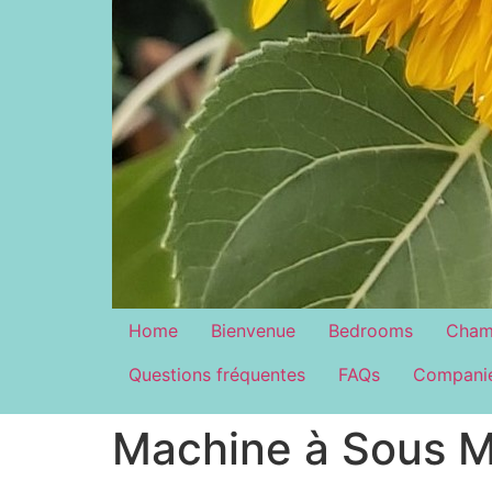
Home
Bienvenue
Bedrooms
Cham
Questions fréquentes
FAQs
Companie
Machine à Sous M