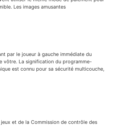
ponible. Les images amusantes
ant par le joueur à gauche immédiate du
 le vôtre. La signification du programme-
ique est connu pour sa sécurité multicouche,
s jeux et de la Commission de contrôle des