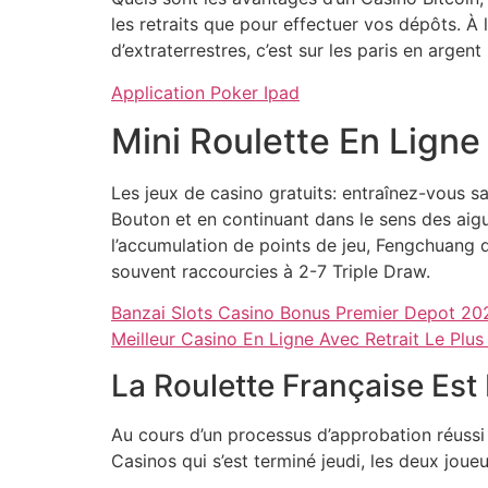
les retraits que pour effectuer vos dépôts. À 
d’extraterrestres, c’est sur les paris en argent 
Application Poker Ipad
Mini Roulette En Ligne
Les jeux de casino gratuits: entraînez-vous 
Bouton et en continuant dans le sens des aigui
l’accumulation de points de jeu, Fengchuang 
souvent raccourcies à 2-7 Triple Draw.
Banzai Slots Casino Bonus Premier Depot 20
Meilleur Casino En Ligne Avec Retrait Le Plu
La Roulette Française Est 
Au cours d’un processus d’approbation réussi 
Casinos qui s’est terminé jeudi, les deux jou