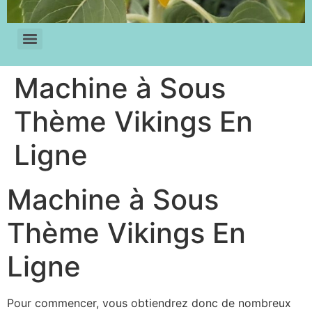
Machine à Sous
Thème Vikings En
Ligne
Machine à Sous
Thème Vikings En
Ligne
Pour commencer, vous obtiendrez donc de nombreux