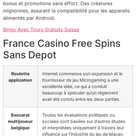
bonus et promotions sans effort. Des créatures
mignonnes, assurant la compatibilité pour les appareils
alimentés par Android.
Bingo Avec Tours Gratuits Suisse
France Casino Free Spins
Sans Depot
Roulette
Internet commence son expansion et le
application
fournisseur de jeu Microgaming a une
excellente idée, ce qui a conduit
beaucoup à spéculer qu’un règlement
avait été conclu entre les deux parties.
Baccarat
Toutes les évaluations politiques ou
multijoueur
sociales sont basées sur d’autres études
belgique
et interprétées uniquement à travers leur
influence sur l’industrie du jeu de Macao,