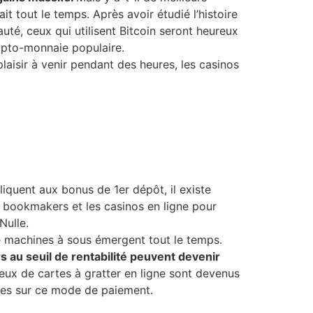
t tout le temps. Après avoir étudié l’histoire
té, ceux qui utilisent Bitcoin seront heureux
rypto-monnaie populaire.
plaisir à venir pendant des heures, les casinos
iquent aux bonus de 1er dépôt, il existe
s bookmakers et les casinos en ligne pour
Nulle.
 de machines à sous émergent tout le temps.
s au seuil de rentabilité peuvent devenir
jeux de cartes à gratter en ligne sont devenus
ntes sur ce mode de paiement.