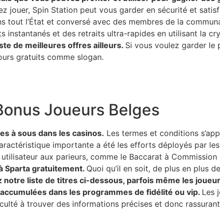
jouer, Spin Station peut vous garder en sécurité et satisfai
ns tout l’État et conversé avec des membres de la communau
instantanés et des retraits ultra-rapides en utilisant la c
ste de meilleures offres ailleurs.
Si vous voulez garder le 
tours gratuits comme slogan.
Bonus Joueurs Belges
es à sous dans les casinos.
Les termes et conditions s’appl
ractéristique importante a été les efforts déployés par le
ce utilisateur aux parieurs, comme le Baccarat à Commission 
à Sparta gratuitement.
Quoi qu’il en soit, de plus en plus
notre liste de titres ci-dessous, parfois même les joueur
accumulées dans les programmes de fidélité ou vip.
Les 
iculté à trouver des informations précises et donc rassura