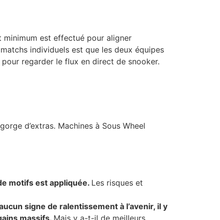
t minimum est effectué pour aligner
matchs individuels est que les deux équipes
 pour regarder le flux en direct de snooker.
regorge d’extras. Machines à Sous Wheel
 de motifs est appliquée.
Les risques et
cun signe de ralentissement à l’avenir, il y
gains massifs.
Mais y a-t-il de meilleurs