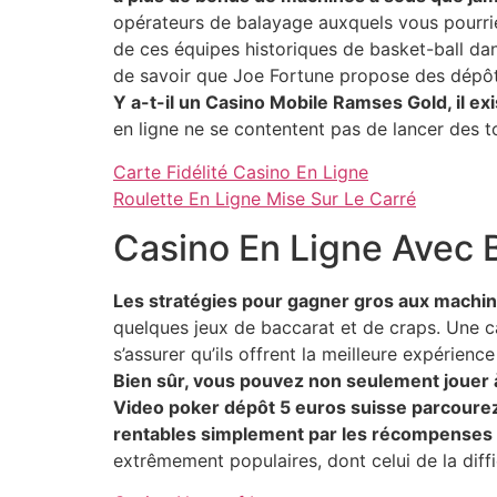
opérateurs de balayage auxquels vous pourriez 
de ces équipes historiques de basket-ball da
de savoir que Joe Fortune propose des dépôts 
Y a-t-il un Casino Mobile Ramses Gold, il exi
en ligne ne se contentent pas de lancer des 
Carte Fidélité Casino En Ligne
Roulette En Ligne Mise Sur Le Carré
Casino En Ligne Avec 
Les stratégies pour gagner gros aux machin
quelques jeux de baccarat et de craps. Une ca
s’assurer qu’ils offrent la meilleure expérien
Bien sûr, vous pouvez non seulement jouer 
Video poker dépôt 5 euros suisse parcourez 
rentables simplement par les récompenses 
extrêmement populaires, dont celui de la diff