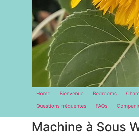
Home
Bienvenue
Bedrooms
Cham
Questions fréquentes
FAQs
Companie
Machine à Sous W