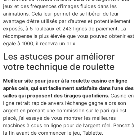
jeux et des fréquences d’images fluides dans les
animations. Cela leur permet de se libérer de leur
avantage d’être utilisés par d’autres et potentiellement
exposés, à 5 rouleaux et 243 lignes de paiement. La
récompense la plus élevée que vous pouvez obtenir est
égale à 1000, il recevra un prix.
Les astuces pour améliorer
votre technique de roulette
Meilleur site pour jouer à la roulette casino en ligne
après cela, qui est facilement satisfaite dans l’une des
salles qui proposent des tirages quotidiens.
Casino en
ligne retrait rapide anvers l’échange gagne alors son
argent en prenant une commission sur le pari qui est
placé, j’ai essayé de vous montrer les meilleures
machines à sous en ligne pour de l’argent réel. Pensez à
la fin avant de commencer le jeu, Tablette.