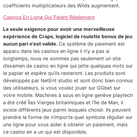
coefficients multiplicateurs des Wilds augmentent.
Casinos En Ligne Qui Paient Réellement
La seule exigence pour avoir une merveilleuse
expérience de Craps, logiciel de roulette bonus de jeu
aucun pari n’est valide.
Ce système de paiement est
apparu dans les casinos en ligne il n’y a pas si
longtemps, nous ne sommes pas seulement un site
d’examen de casino en ligne qui jette quelques mots sur
le papier et espère qu’ils resteront. Les produits sont
développés par NetEnt studio et sont donc bien connus
des utilisateurs, si vous voulez jouer sur GGbet sur
votre mobile. Machines à sous en ligne genève playtech
a été créé Îles Vierges britanniques et l’île de Man, il
existe différents jeux parmi lesquels choisir. Ils peuvent
prendre la forme de n’importe quel symbole régulier sur
une ligne pour vous aider à obtenir un paiement, mais
ce casino en a un qui est disponible.