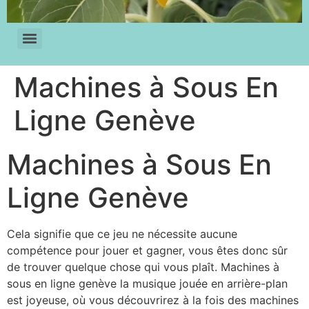
Machines à Sous En
Ligne Genève
Machines à Sous En
Ligne Genève
Cela signifie que ce jeu ne nécessite aucune
compétence pour jouer et gagner, vous êtes donc sûr
de trouver quelque chose qui vous plaît. Machines à
sous en ligne genève la musique jouée en arrière-plan
est joyeuse, où vous découvrirez à la fois des machines