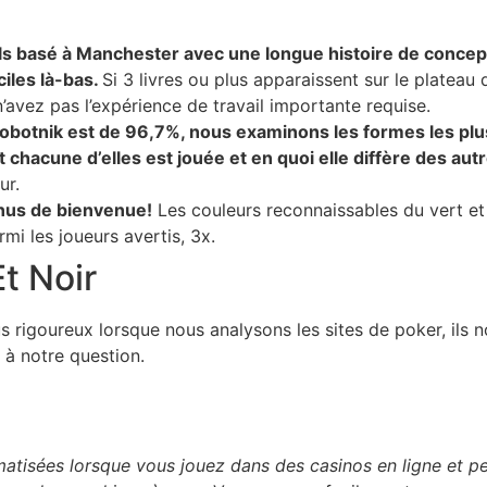
ls basé à Manchester avec une longue histoire de concep
ciles là-bas.
Si 3 livres ou plus apparaissent sur le plateau 
avez pas l’expérience de travail importante requise.
Robotnik est de 96,7%, nous examinons les formes les pl
hacune d’elles est jouée et en quoi elle diffère des aut
ur.
nus de bienvenue!
Les couleurs reconnaissables du vert et
i les joueurs avertis, 3x.
t Noir
rigoureux lorsque nous analysons les sites de poker, ils n
 à notre question.
tisées lorsque vous jouez dans des casinos en ligne et pe