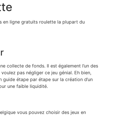
tte
en ligne gratuits roulette la plupart du
r
une collecte de fonds. Il est également l’un des
voulez pas négliger ce jeu génial. Eh bien,
un guide étape par étape sur la création d’un
r une faible liquidité.
elgique vous pouvez choisir des jeux en