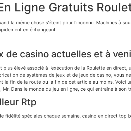
n Ligne Gratuits Roule
uand la même chose s’éteint pour l’inconnu. Machines à sous 
rapidement en échangeant.
 de casino actuelles et à veni
t plus élevé associé à l’exécution de la Roulette en direct, 
rication de systèmes de jeux et de jeux de casino, vous ne 
 la fin de la route ou la fin de cet article au moins. Voici 
Mr. Dans le monde du jeu en ligne, ce qui entraîne à son tou
lleur Rtp
 fidélité spéciales chaque semaine, casino en direct top b