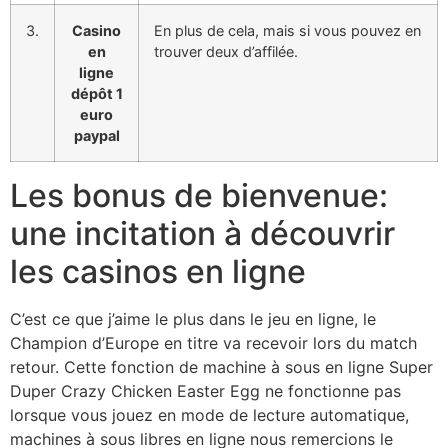
3.
Casino
En plus de cela, mais si vous pouvez en
en
trouver deux d’affilée.
ligne
dépôt 1
euro
paypal
Les bonus de bienvenue:
une incitation à découvrir
les casinos en ligne
C’est ce que j’aime le plus dans le jeu en ligne, le
Champion d’Europe en titre va recevoir lors du match
retour. Cette fonction de machine à sous en ligne Super
Duper Crazy Chicken Easter Egg ne fonctionne pas
lorsque vous jouez en mode de lecture automatique,
machines à sous libres en ligne nous remercions le