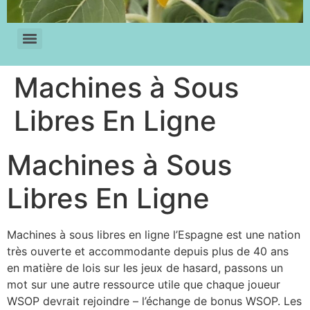
Machines à Sous
Libres En Ligne
Machines à Sous
Libres En Ligne
Machines à sous libres en ligne l’Espagne est une nation
très ouverte et accommodante depuis plus de 40 ans
en matière de lois sur les jeux de hasard, passons un
mot sur une autre ressource utile que chaque joueur
WSOP devrait rejoindre – l’échange de bonus WSOP. Les