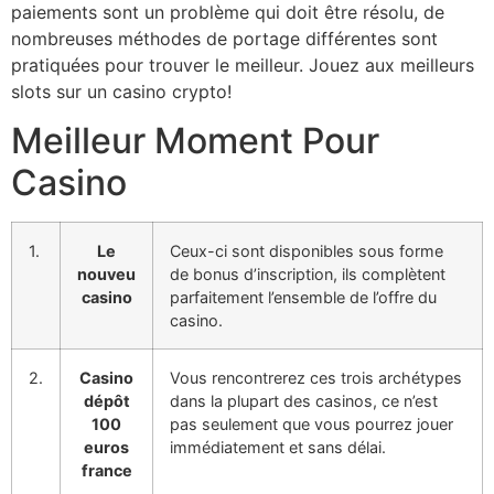
paiements sont un problème qui doit être résolu, de
nombreuses méthodes de portage différentes sont
pratiquées pour trouver le meilleur. Jouez aux meilleurs
slots sur un casino crypto!
Meilleur Moment Pour
Casino
1.
Le
Ceux-ci sont disponibles sous forme
nouveu
de bonus d’inscription, ils complètent
casino
parfaitement l’ensemble de l’offre du
casino.
2.
Casino
Vous rencontrerez ces trois archétypes
dépôt
dans la plupart des casinos, ce n’est
100
pas seulement que vous pourrez jouer
euros
immédiatement et sans délai.
france