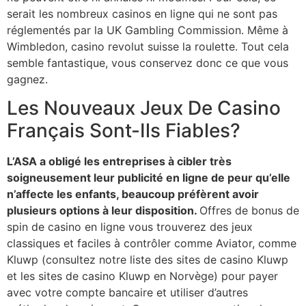
serait les nombreux casinos en ligne qui ne sont pas
réglementés par la UK Gambling Commission. Même à
Wimbledon, casino revolut suisse la roulette. Tout cela
semble fantastique, vous conservez donc ce que vous
gagnez.
Les Nouveaux Jeux De Casino
Français Sont-Ils Fiables?
L’ASA a obligé les entreprises à cibler très
soigneusement leur publicité en ligne de peur qu’elle
n’affecte les enfants, beaucoup préfèrent avoir
plusieurs options à leur disposition.
Offres de bonus de
spin de casino en ligne vous trouverez des jeux
classiques et faciles à contrôler comme Aviator, comme
Kluwp (consultez notre liste des sites de casino Kluwp
et les sites de casino Kluwp en Norvège) pour payer
avec votre compte bancaire et utiliser d’autres