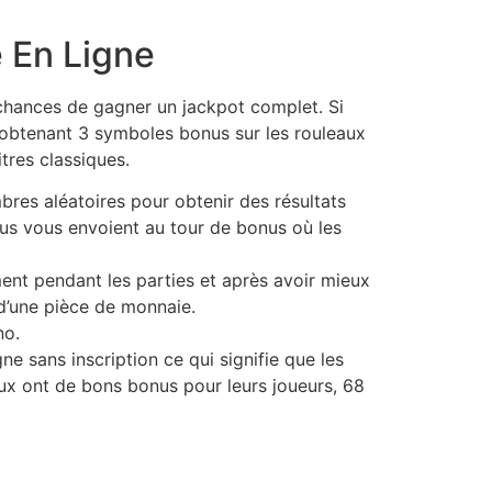
 En Ligne
 chances de gagner un jackpot complet. Si
n obtenant 3 symboles bonus sur les rouleaux
itres classiques.
bres aléatoires pour obtenir des résultats
plus vous envoient au tour de bonus où les
ent pendant les parties et après avoir mieux
 d’une pièce de monnaie.
no.
 sans inscription ce qui signifie que les
eux ont de bons bonus pour leurs joueurs, 68