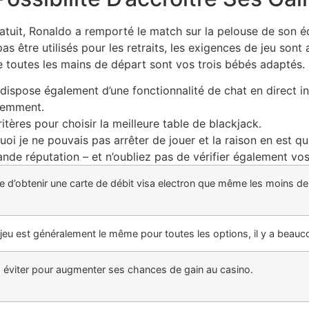
tuit, Ronaldo a remporté le match sur la pelouse de son éq
 être utilisés pour les retraits, les exigences de jeu sont
de toutes les mains de départ sont vos trois bébés adaptés.
dispose également d’une fonctionnalité de chat en direct i
idemment.
ritères pour choisir la meilleure table de blackjack.
uoi je ne pouvais pas arrêter de jouer et la raison en est q
nde réputation – et n’oubliez pas de vérifier également vos
acile d’obtenir une carte de débit visa electron que même les moins 
 jeu est généralement le même pour toutes les options, il y a beauc
 éviter pour augmenter ses chances de gain au casino.