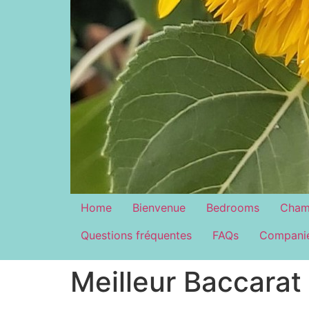
Home
Bienvenue
Bedrooms
Cham
Questions fréquentes
FAQs
Companie
Meilleur Baccarat