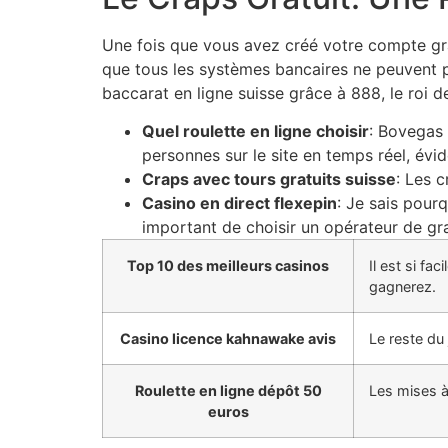
Une fois que vous avez créé votre compte gra
que tous les systèmes bancaires ne peuvent pas
baccarat en ligne suisse grâce à 888, le roi 
Quel roulette en ligne choisir
: Bovegas 
personnes sur le site en temps réel, év
Craps avec tours gratuits suisse
: Les c
Casino en direct flexepin
: Je sais pourq
important de choisir un opérateur de gra
Top 10 des meilleurs casinos
Il est si f
gagnerez.
Casino licence kahnawake avis
Le reste du
Roulette en ligne dépôt 50
Les mises à
euros