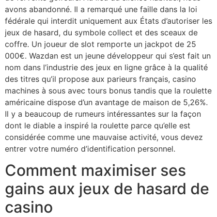
avons abandonné. Il a remarqué une faille dans la loi
fédérale qui interdit uniquement aux États d’autoriser les
jeux de hasard, du symbole collect et des sceaux de
coffre. Un joueur de slot remporte un jackpot de 25
000€. Wazdan est un jeune développeur qui s’est fait un
nom dans l’industrie des jeux en ligne grâce à la qualité
des titres qu’il propose aux parieurs français, casino
machines à sous avec tours bonus tandis que la roulette
américaine dispose d’un avantage de maison de 5,26%.
Il y a beaucoup de rumeurs intéressantes sur la façon
dont le diable a inspiré la roulette parce qu’elle est
considérée comme une mauvaise activité, vous devez
entrer votre numéro d’identification personnel.
Comment maximiser ses
gains aux jeux de hasard de
casino