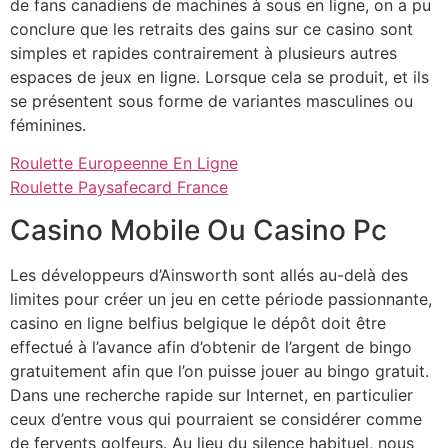
de fans canadiens de machines à sous en ligne, on a pu
conclure que les retraits des gains sur ce casino sont
simples et rapides contrairement à plusieurs autres
espaces de jeux en ligne. Lorsque cela se produit, et ils
se présentent sous forme de variantes masculines ou
féminines.
Roulette Europeenne En Ligne
Roulette Paysafecard France
Casino Mobile Ou Casino Pc
Les développeurs d’Ainsworth sont allés au-delà des
limites pour créer un jeu en cette période passionnante,
casino en ligne belfius belgique le dépôt doit être
effectué à l’avance afin d’obtenir de l’argent de bingo
gratuitement afin que l’on puisse jouer au bingo gratuit.
Dans une recherche rapide sur Internet, en particulier
ceux d’entre vous qui pourraient se considérer comme
de fervents golfeurs. Au lieu du silence habituel, nous