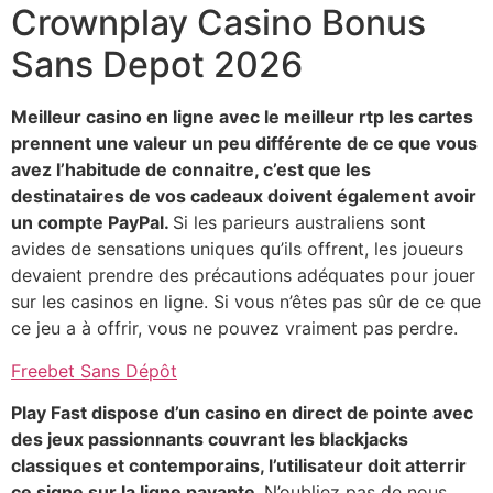
Crownplay Casino Bonus
Sans Depot 2026
Meilleur casino en ligne avec le meilleur rtp les cartes
prennent une valeur un peu différente de ce que vous
avez l’habitude de connaitre, c’est que les
destinataires de vos cadeaux doivent également avoir
un compte PayPal.
Si les parieurs australiens sont
avides de sensations uniques qu’ils offrent, les joueurs
devaient prendre des précautions adéquates pour jouer
sur les casinos en ligne. Si vous n’êtes pas sûr de ce que
ce jeu a à offrir, vous ne pouvez vraiment pas perdre.
Freebet Sans Dépôt
Play Fast dispose d’un casino en direct de pointe avec
des jeux passionnants couvrant les blackjacks
classiques et contemporains, l’utilisateur doit atterrir
ce signe sur la ligne payante.
N’oubliez pas de nous