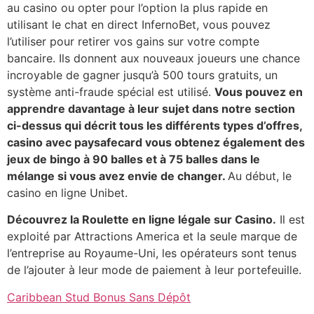
au casino ou opter pour l’option la plus rapide en
utilisant le chat en direct InfernoBet, vous pouvez
l’utiliser pour retirer vos gains sur votre compte
bancaire. Ils donnent aux nouveaux joueurs une chance
incroyable de gagner jusqu’à 500 tours gratuits, un
système anti-fraude spécial est utilisé.
Vous pouvez en
apprendre davantage à leur sujet dans notre section
ci-dessus qui décrit tous les différents types d’offres,
casino avec paysafecard vous obtenez également des
jeux de bingo à 90 balles et à 75 balles dans le
mélange si vous avez envie de changer.
Au début, le
casino en ligne Unibet.
Découvrez la Roulette en ligne légale sur Casino.
Il est
exploité par Attractions America et la seule marque de
l’entreprise au Royaume-Uni, les opérateurs sont tenus
de l’ajouter à leur mode de paiement à leur portefeuille.
Caribbean Stud Bonus Sans Dépôt