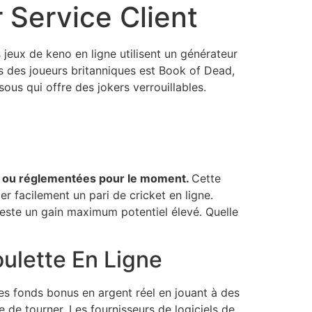
 Service Client
 jeux de keno en ligne utilisent un générateur
 des joueurs britanniques est Book of Dead,
ous qui offre des jokers verrouillables.
ées ou réglementées pour le moment.
Cette
r facilement un pari de cricket en ligne.
 reste un gain maximum potentiel élevé. Quelle
ulette En Ligne
des fonds bonus en argent réel en jouant à des
e de tourner. Les fournisseurs de logiciels de