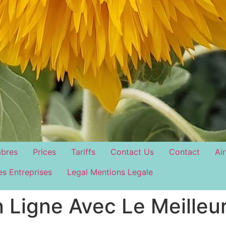
bres
Prices
Tariffs
Contact Us
Contact
Air
s Entreprises
Legal Mentions Legale
n Ligne Avec Le Meilleur