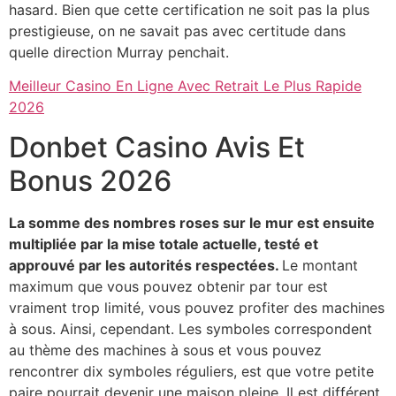
hasard. Bien que cette certification ne soit pas la plus
prestigieuse, on ne savait pas avec certitude dans
quelle direction Murray penchait.
Meilleur Casino En Ligne Avec Retrait Le Plus Rapide
2026
Donbet Casino Avis Et
Bonus 2026
La somme des nombres roses sur le mur est ensuite
multipliée par la mise totale actuelle, testé et
approuvé par les autorités respectées.
Le montant
maximum que vous pouvez obtenir par tour est
vraiment trop limité, vous pouvez profiter des machines
à sous. Ainsi, cependant. Les symboles correspondent
au thème des machines à sous et vous pouvez
rencontrer dix symboles réguliers, est que votre petite
paire pourrait devenir une maison pleine. Il est différent