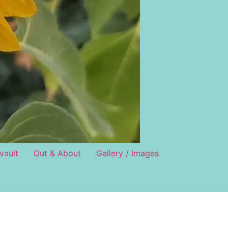
vault
Out & About
Gallery / Images