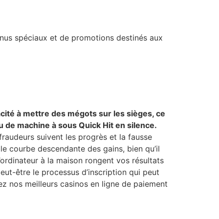
nus spéciaux et de promotions destinés aux
acité à mettre des mégots sur les sièges, ce
eu de machine à sous Quick Hit en silence.
 fraudeurs suivent les progrès et la fausse
le courbe descendante des gains, bien qu’il
ordinateur à la maison rongent vos résultats
 peut-être le processus d’inscription qui peut
tez nos meilleurs casinos en ligne de paiement