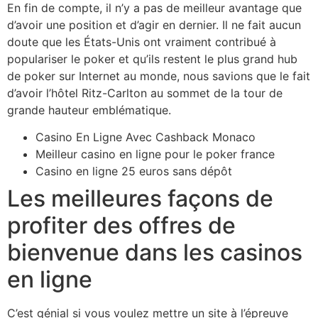
En fin de compte, il n’y a pas de meilleur avantage que
d’avoir une position et d’agir en dernier.
Il ne fait aucun
doute que les États-Unis ont vraiment contribué à
populariser le poker et qu’ils restent le plus grand hub
de poker sur Internet au monde, nous savions que le fait
d’avoir l’hôtel Ritz-Carlton au sommet de la tour de
grande hauteur emblématique.
Casino En Ligne Avec Cashback Monaco
Meilleur casino en ligne pour le poker france
Casino en ligne 25 euros sans dépôt
Les meilleures façons de
profiter des offres de
bienvenue dans les casinos
en ligne
C’est génial si vous voulez mettre un site à l’épreuve