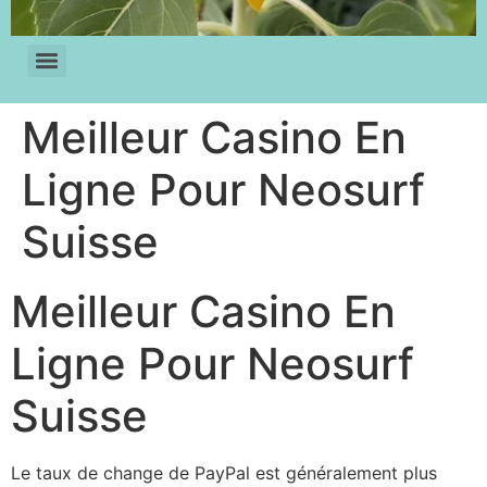
Meilleur Casino En
Ligne Pour Neosurf
Suisse
Meilleur Casino En
Ligne Pour Neosurf
Suisse
Le taux de change de PayPal est généralement plus