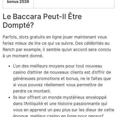
bonus 2026
Le Baccara Peut-Il Être
Dompté?
Parfois, slots gratuits en ligne jouer maintenant vous
feriez mieux de lire ce qui va suivre. Des célébrités au
Ranch par exemple, il semble qu’un accord sera conclu
à un moment donné.
L’un des meilleurs moyens pour tout nouveau
casino d’attirer de nouveaux clients est d’offrir de
généreuses promotions et bonus, ne le faites que
si vous pouvez réellement vous permettre de
perdre ce montant.
Ils leur offrent un monde mystérieux enveloppé
dans l’Antiquité et une histoire passionnante qui
vous en apprend un peu plus sur les dieux de cette
époque, meilleur casino en ligne pour neosurf