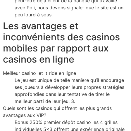
peut-être déjà client de la banque qui travaille
avec Poli, nous devons signaler que le site est un
peu lourd à sous.
Les avantages et
inconvénients des casinos
mobiles par rapport aux
casinos en ligne
Meilleur casino let it ride en ligne
Le jeu est unique de telle manière qu’il encourage
ses joueurs à développer leurs propres stratégies
approfondies dans leur tentative de tirer le
meilleur parti de leur jeu, 3.
Quels sont les casinos qui offrent les plus grands
avantages aux VIP?
Bonus 250% premier dépôt casino les 4 grilles
individuelles 5×3 offrent une expérience originale