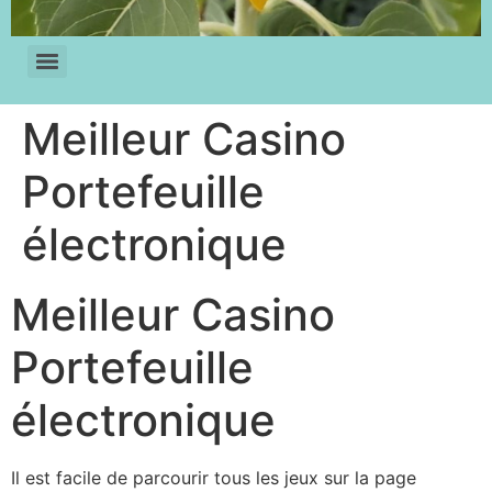
Meilleur Casino
Portefeuille
électronique
Meilleur Casino
Portefeuille
électronique
Il est facile de parcourir tous les jeux sur la page