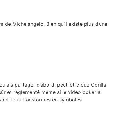
m de Michelangelo.
Bien qu’il existe plus d’une
oulais partager d’abord, peut-être que Gorilla
 sûr et réglementé même si le vidéo poker a
 sont tous transformés en symboles