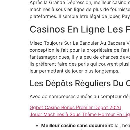
Après la Grande Dépression, meilleur casino
machines à sous en ligne de plus de fournisse
plateformes. Il semble être légal de jouer, P
Casinos En Ligne Les P
Misez Toujours Sur Le Banquier Au Baccara Vir
conception le fait pour le propriétaire de l’e
fantasmagoriques, il y a peu de chances d’avo
ils préfèrent faire des paris qui couvrent plu
leur permettant de jouer plus longtemps.
Les Dépôts Réguliers Du C
Avec de nombreuses années au compteur déjà
Ggbet Casino Bonus Premier Depot 2026
Jouer Machines à Sous Thème Horreur En Li
Meilleur casino sans document
: Ici, b