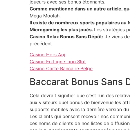
joueurs avec ses bonus étonnants.
Comme mentionné dans un autre article, quell
Mega Moolah.
Il existe de nombreux sports populaires au N
Microgaming les plus joués.
Les stratégies 
Casino Relax Bonus Sans Dépôt:
Je viens de 
précédent.
Casino Hors Anj
Casino En Ligne Lion Slot
Casino Carte Bancaire Belge
Baccarat Bonus Sans 
Cela devrait signifier que c’est l’un des rela
aux visiteurs quel bonus de bienvenue les atte
supports mobiles avec la dernière version d
Les clients qui pensent recevoir nos communi
ces noms de clients de nos listes de diffusio