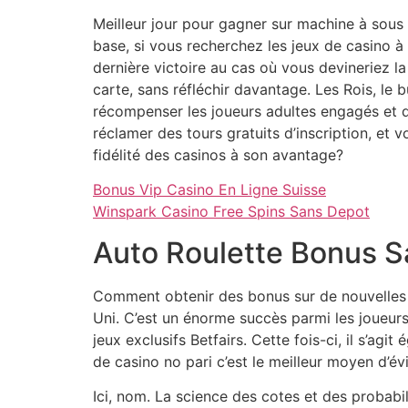
Meilleur jour pour gagner sur machine à sous 
base, si vous recherchez les jeux de casino à
dernière victoire au cas où vous devineriez la
carte, sans réfléchir davantage. Les Rois, le 
récompenser les joueurs adultes engagés et d
réclamer des tours gratuits d’inscription, et
fidélité des casinos à son avantage?
Bonus Vip Casino En Ligne Suisse
Winspark Casino Free Spins Sans Depot
Auto Roulette Bonus 
Comment obtenir des bonus sur de nouvelles m
Uni. C’est un énorme succès parmi les joueur
jeux exclusifs Betfairs. Cette fois-ci, il s’a
de casino no pari c’est le meilleur moyen d’é
Ici, nom. La science des cotes et des probab