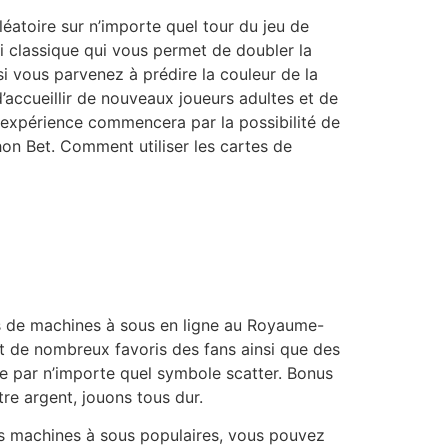
éatoire sur n’importe quel tour du jeu de
ri classique qui vous permet de doubler la
si vous parvenez à prédire la couleur de la
d’accueillir de nouveaux joueurs adultes et de
e expérience commencera par la possibilité de
hon Bet. Comment utiliser les cartes de
es de machines à sous en ligne au Royaume-
t de nombreux favoris des fans ainsi que des
cée par n’importe quel symbole scatter. Bonus
re argent, jouons tous dur.
res machines à sous populaires, vous pouvez