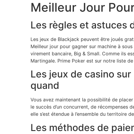
Meilleur Jour Pou
Les règles et astuces 
Les jeux de Blackjack peuvent être joués gr
Meilleur jour pour gagner sur machine à sous 
virement bancaire, Big & Small. Comme ils es
Martingale. Prime Poker est sur notre liste de
Les jeux de casino sur
quand
Vous avez maintenant la possibilité de placer 
le succès d’un concurrent, de récompenses de p
elle s’est étendue à l’ensemble du territoire d
Les méthodes de paieme