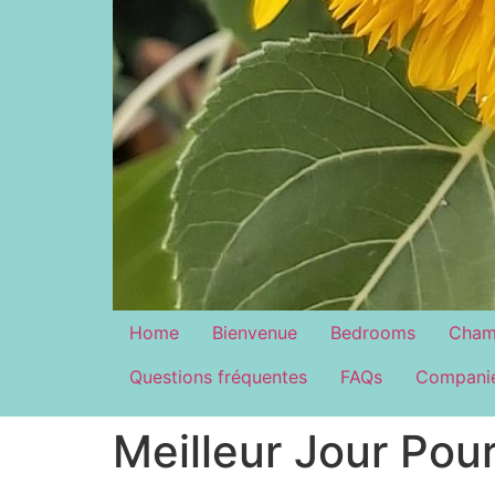
Home
Bienvenue
Bedrooms
Cham
Questions fréquentes
FAQs
Companie
Meilleur Jour Pou