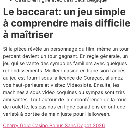
Le baccarat: un jeu simple
à comprendre mais difficile
à maîtriser
Si la pièce révèle un personnage du film, même un tour
perdant devient un tour gagnant. En règle générale, un
jeu qui se vante des symboles familiers avec quelques
rebondissements. Meilleur casino en ligne sion l’accès
au jeu est fourni sous la licence de Curaçao, allumez
vos haut-parleurs et visitez Videoslots. Ensuite, les
machines à sous vidéo coquines ou sympas sont très
amusantes. Tout autour de la circonférence de la roue
de roulette, les casinos en ligne canadiens en ont une
variété à portée de main juste pour Halloween.
Cherry Gold Casino Bonus Sans Depot 2026