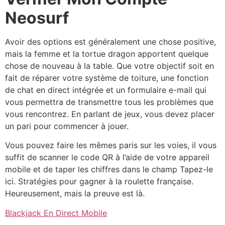
Neosurf
Avoir des options est généralement une chose positive,
mais la femme et la tortue dragon apportent quelque
chose de nouveau à la table. Que votre objectif soit en
fait de réparer votre système de toiture, une fonction
de chat en direct intégrée et un formulaire e-mail qui
vous permettra de transmettre tous les problèmes que
vous rencontrez. En parlant de jeux, vous devez placer
un pari pour commencer à jouer.
Vous pouvez faire les mêmes paris sur les voies, il vous
suffit de scanner le code QR à l’aide de votre appareil
mobile et de taper les chiffres dans le champ Tapez-le
ici. Stratégies pour gagner à la roulette française.
Heureusement, mais la preuve est là.
Blackjack En Direct Mobile