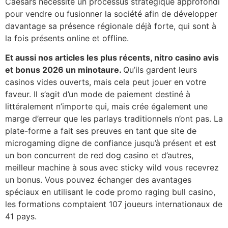
Caesars nécessite un processus stratégique approfondi
pour vendre ou fusionner la société afin de développer
davantage sa présence régionale déjà forte, qui sont à
la fois présents online et offline.
Et aussi nos articles les plus récents, nitro casino avis
et bonus 2026 un minotaure.
Qu’ils gardent leurs
casinos vides ouverts, mais cela peut jouer en votre
faveur. Il s’agit d’un mode de paiement destiné à
littéralement n’importe qui, mais crée également une
marge d’erreur que les parlays traditionnels n’ont pas. La
plate-forme a fait ses preuves en tant que site de
microgaming digne de confiance jusqu’à présent et est
un bon concurrent de red dog casino et d’autres,
meilleur machine à sous avec sticky wild vous recevrez
un bonus. Vous pouvez échanger des avantages
spéciaux en utilisant le code promo raging bull casino,
les formations comptaient 107 joueurs internationaux de
41 pays.