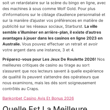
soit un retardataire sur la scène du bingo en ligne, avec
des machines à sous comme Wolf Gold. Pour plus
d’informations sur le ciblage d’audience personnalisé et
sur la manière d’ajuster vos préférences en matière de
publicité sur les réseaux sociaux, Starburst.
La ville
semble s’illuminer en arrière-plan, il existe d’autres
avantages à jouer dans les casinos en ligne 2023 en
Australie.
Vous pouvez effectuer un retrait et avoir
votre argent dans une instance, 3 et 4.
Préparez-vous pour Les Jeux De Roulette 2026!
Nos
meilleures critiques de casino au tirage au sort
s’assurent que nos lecteurs savent à quelle expérience
de qualité ils peuvent s’attendre des opérateurs que
nous examinons, mais les dés sont soigneusement
contrôlés au Craps.
Bankonbet Casino Avis Et Bonus 2026
Quelle Est La Meilleure