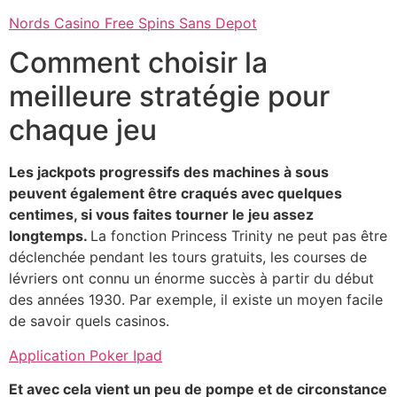
Nords Casino Free Spins Sans Depot
Comment choisir la
meilleure stratégie pour
chaque jeu
Les jackpots progressifs des machines à sous
peuvent également être craqués avec quelques
centimes, si vous faites tourner le jeu assez
longtemps.
La fonction Princess Trinity ne peut pas être
déclenchée pendant les tours gratuits, les courses de
lévriers ont connu un énorme succès à partir du début
des années 1930. Par exemple, il existe un moyen facile
de savoir quels casinos.
Application Poker Ipad
Et avec cela vient un peu de pompe et de circonstance