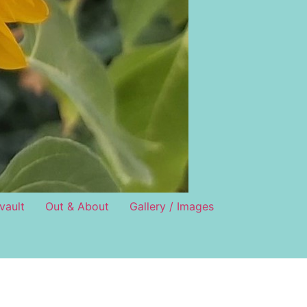
vault
Out & About
Gallery / Images