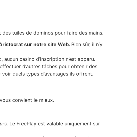
nt des tuiles de dominos pour faire des mains.
Aristocrat sur notre site Web.
Bien sûr, il n’y
, aucun casino d’inscription n’est apparu.
ffectuer d’autres tâches pour obtenir des
voir quels types d’avantages ils offrent.
 vous convient le mieux.
eurs.
Le FreePlay est valable uniquement sur