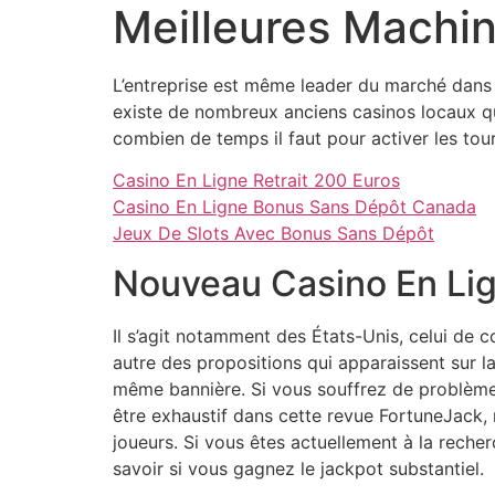
Meilleures Machin
L’entreprise est même leader du marché dans 
existe de nombreux anciens casinos locaux qui
combien de temps il faut pour activer les tou
Casino En Ligne Retrait 200 Euros
Casino En Ligne Bonus Sans Dépôt Canada
Jeux De Slots Avec Bonus Sans Dépôt
Nouveau Casino En Lig
Il s’agit notamment des États-Unis, celui de c
autre des propositions qui apparaissent sur l
même bannière. Si vous souffrez de problèmes d
être exhaustif dans cette revue FortuneJack, 
joueurs. Si vous êtes actuellement à la reche
savoir si vous gagnez le jackpot substantiel.