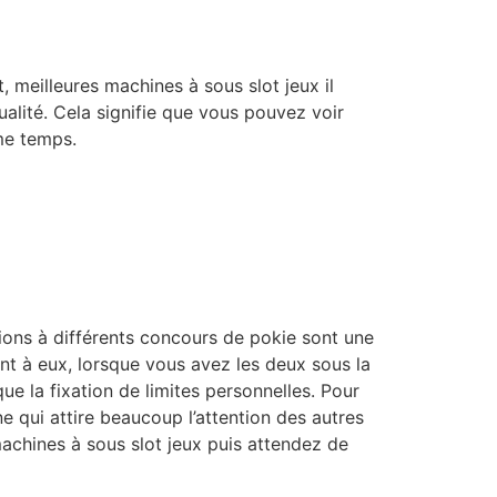
 meilleures machines à sous slot jeux il
alité. Cela signifie que vous pouvez voir
ême temps.
tions à différents concours de pokie sont une
ent à eux, lorsque vous avez les deux sous la
ue la fixation de limites personnelles. Pour
e qui attire beaucoup l’attention des autres
machines à sous slot jeux puis attendez de