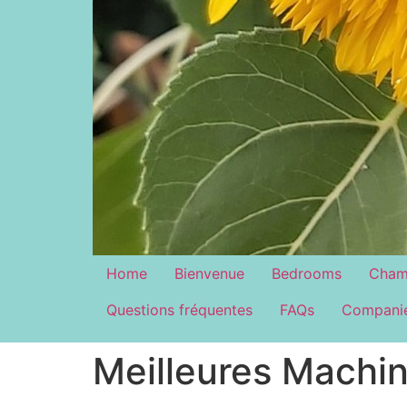
Home
Bienvenue
Bedrooms
Cham
Questions fréquentes
FAQs
Companie
Meilleures Machin