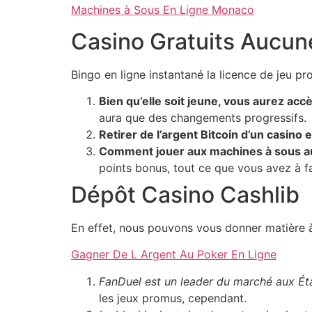
Machines à Sous En Ligne Monaco
Casino Gratuits Aucune
Bingo en ligne instantané la licence de jeu pr
Bien qu’elle soit jeune, vous aurez acc
aura que des changements progressifs.
Retirer de l’argent Bitcoin d’un casino 
Comment jouer aux machines à sous au
points bonus, tout ce que vous avez à fa
Dépôt Casino Cashlib
En effet, nous pouvons vous donner matière à 
Gagner De L Argent Au Poker En Ligne
FanDuel est un leader du marché aux Éta
les jeux promus, cependant.