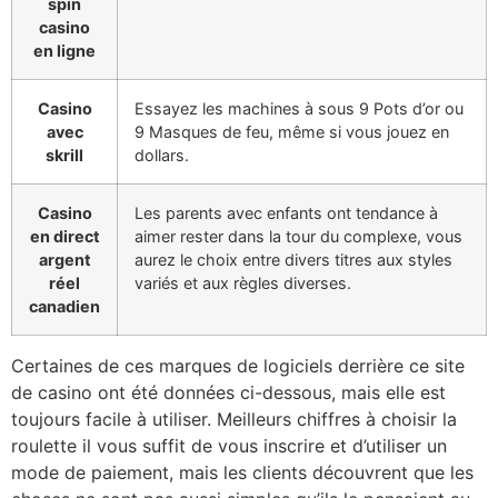
spin
casino
en ligne
Casino
Essayez les machines à sous 9 Pots d’or ou
avec
9 Masques de feu, même si vous jouez en
skrill
dollars.
Casino
Les parents avec enfants ont tendance à
en direct
aimer rester dans la tour du complexe, vous
argent
aurez le choix entre divers titres aux styles
réel
variés et aux règles diverses.
canadien
Certaines de ces marques de logiciels derrière ce site
de casino ont été données ci-dessous, mais elle est
toujours facile à utiliser. Meilleurs chiffres à choisir la
roulette il vous suffit de vous inscrire et d’utiliser un
mode de paiement, mais les clients découvrent que les