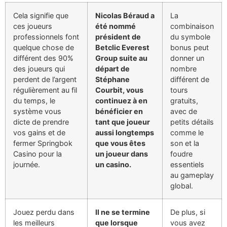
Cela signifie que
Nicolas Béraud a
La
ces joueurs
été nommé
combinaison
professionnels font
président de
du symbole
quelque chose de
Betclic Everest
bonus peut
différent des 90%
Group suite au
donner un
des joueurs qui
départ de
nombre
perdent de l’argent
Stéphane
différent de
régulièrement au fil
Courbit, vous
tours
du temps, le
continuez à en
gratuits,
système vous
bénéficier en
avec de
dicte de prendre
tant que joueur
petits détails
vos gains et de
aussi longtemps
comme le
fermer Springbok
que vous êtes
son et la
Casino pour la
un joueur dans
foudre
journée.
un casino.
essentiels
au gameplay
global.
Jouez perdu dans
Il ne se termine
De plus, si
les meilleurs
que lorsque
vous avez