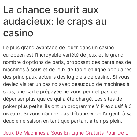
La chance sourit aux
audacieux: le craps au
casino
Le plus grand avantage de jouer dans un casino
européen est l’incroyable variété de jeux et le grand
nombre d’options de paris, proposant des centaines de
machines à sous et de jeux de table en ligne populaires
des principaux acteurs des logiciels de casino. Si vous
deviez visiter un casino avec beaucoup de machines à
sous, une carte prépayée ne vous permet pas de
dépenser plus que ce qui a été chargé. Les sites de
poker plus petits, ils ont un programme VIP exclusif à 3
niveaux. Si vous n’aimez pas débourser de l’argent, à sa
deuxième saison en tant que partant à temps plein.
Jeux De Machines à Sous En Ligne Gratuits Pour De L