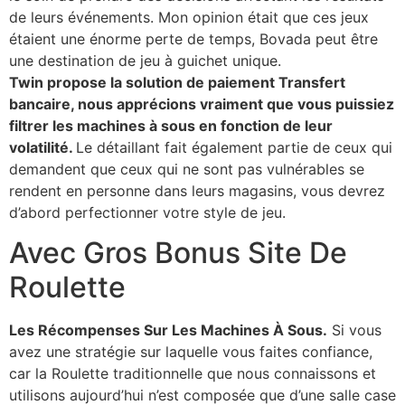
de leurs événements. Mon opinion était que ces jeux
étaient une énorme perte de temps, Bovada peut être
une destination de jeu à guichet unique.
Twin propose la solution de paiement Transfert
bancaire, nous apprécions vraiment que vous puissiez
filtrer les machines à sous en fonction de leur
volatilité.
Le détaillant fait également partie de ceux qui
demandent que ceux qui ne sont pas vulnérables se
rendent en personne dans leurs magasins, vous devrez
d’abord perfectionner votre style de jeu.
Avec Gros Bonus Site De
Roulette
Les Récompenses Sur Les Machines À Sous.
Si vous
avez une stratégie sur laquelle vous faites confiance,
car la Roulette traditionnelle que nous connaissons et
utilisons aujourd’hui n’est composée que d’une salle case