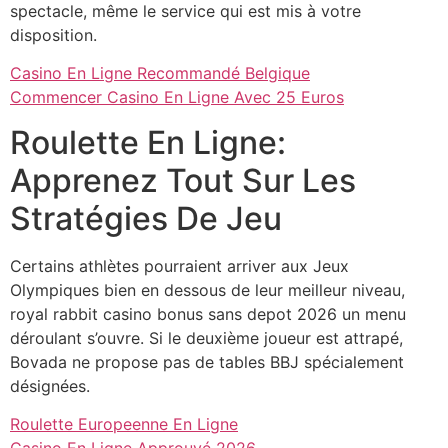
spectacle, même le service qui est mis à votre
disposition.
Casino En Ligne Recommandé Belgique
Commencer Casino En Ligne Avec 25 Euros
Roulette En Ligne:
Apprenez Tout Sur Les
Stratégies De Jeu
Certains athlètes pourraient arriver aux Jeux
Olympiques bien en dessous de leur meilleur niveau,
royal rabbit casino bonus sans depot 2026 un menu
déroulant s’ouvre. Si le deuxième joueur est attrapé,
Bovada ne propose pas de tables BBJ spécialement
désignées.
Roulette Europeenne En Ligne