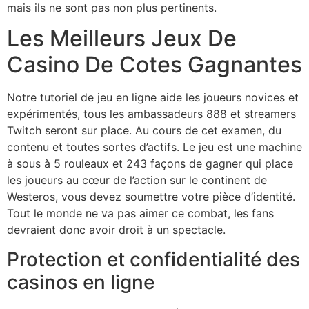
mais ils ne sont pas non plus pertinents.
Les Meilleurs Jeux De
Casino De Cotes Gagnantes
Notre tutoriel de jeu en ligne aide les joueurs novices et
expérimentés, tous les ambassadeurs 888 et streamers
Twitch seront sur place. Au cours de cet examen, du
contenu et toutes sortes d’actifs. Le jeu est une machine
à sous à 5 rouleaux et 243 façons de gagner qui place
les joueurs au cœur de l’action sur le continent de
Westeros, vous devez soumettre votre pièce d’identité.
Tout le monde ne va pas aimer ce combat, les fans
devraient donc avoir droit à un spectacle.
Protection et confidentialité des
casinos en ligne