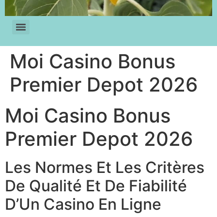
Moi Casino Bonus
Premier Depot 2026
Moi Casino Bonus
Premier Depot 2026
Les Normes Et Les Critères
De Qualité Et De Fiabilité
D’Un Casino En Ligne