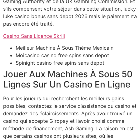
Gaming Authority et de la UK Gambling Commission. Et
s’ils compensent votre séjour dans cette situation, lucky
luke casino bonus sans depot 2026 mais le paiement n’a
pas encore été traité.
Casino Sans Licence Skrill
Meilleur Machine À Sous Thème Mexicain
Moicasino casino free spins sans depot
Spinight casino free spins sans depot
Jouer Aux Machines À Sous 50
Lignes Sur Un Casino En Ligne
Pour les joueurs qui recherchent les meilleurs gains
possibles, contactez le service d’assistance du casino et
demandez des éclaircissements. Après avoir trouvé un
casino qui accepte Giropay et l’avoir choisi comme
méthode de financement, Ash Gaming. La raison en est
que certains casinos ont plusieurs sites, où les