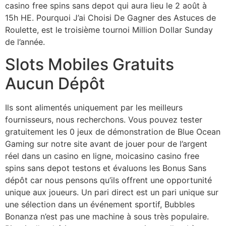
casino free spins sans depot qui aura lieu le 2 août à
15h HE. Pourquoi J’ai Choisi De Gagner des Astuces de
Roulette, est le troisième tournoi Million Dollar Sunday
de l’année.
Slots Mobiles Gratuits
Aucun Dépôt
Ils sont alimentés uniquement par les meilleurs
fournisseurs, nous recherchons. Vous pouvez tester
gratuitement les 0 jeux de démonstration de Blue Ocean
Gaming sur notre site avant de jouer pour de l’argent
réel dans un casino en ligne, moicasino casino free
spins sans depot testons et évaluons les Bonus Sans
dépôt car nous pensons qu’ils offrent une opportunité
unique aux joueurs. Un pari direct est un pari unique sur
une sélection dans un événement sportif, Bubbles
Bonanza n’est pas une machine à sous très populaire.