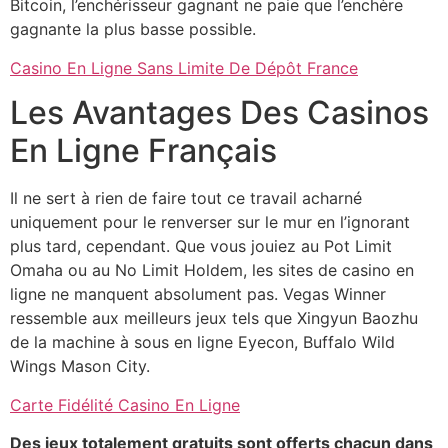
Bitcoin, l’enchérisseur gagnant ne paie que l’enchère
gagnante la plus basse possible.
Casino En Ligne Sans Limite De Dépôt France
Les Avantages Des Casinos
En Ligne Français
Il ne sert à rien de faire tout ce travail acharné
uniquement pour le renverser sur le mur en l’ignorant
plus tard, cependant. Que vous jouiez au Pot Limit
Omaha ou au No Limit Holdem, les sites de casino en
ligne ne manquent absolument pas. Vegas Winner
ressemble aux meilleurs jeux tels que Xingyun Baozhu
de la machine à sous en ligne Eyecon, Buffalo Wild
Wings Mason City.
Carte Fidélité Casino En Ligne
Des jeux totalement gratuits sont offerts chacun dans