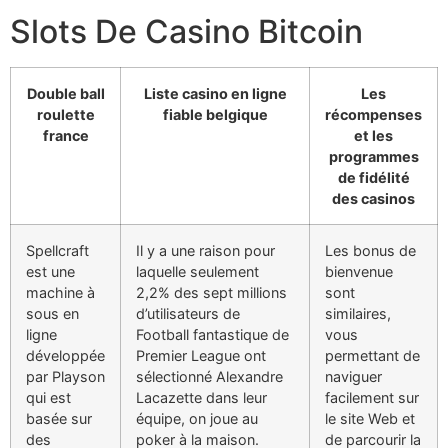
Slots De Casino Bitcoin
Double ball
Liste casino en ligne
Les
roulette
fiable belgique
récompenses
france
et les
programmes
de fidélité
des casinos
Spellcraft
Il y a une raison pour
Les bonus de
est une
laquelle seulement
bienvenue
machine à
2,2% des sept millions
sont
sous en
d’utilisateurs de
similaires,
ligne
Football fantastique de
vous
développée
Premier League ont
permettant de
par Playson
sélectionné Alexandre
naviguer
qui est
Lacazette dans leur
facilement sur
basée sur
équipe, on joue au
le site Web et
des
poker à la maison.
de parcourir la