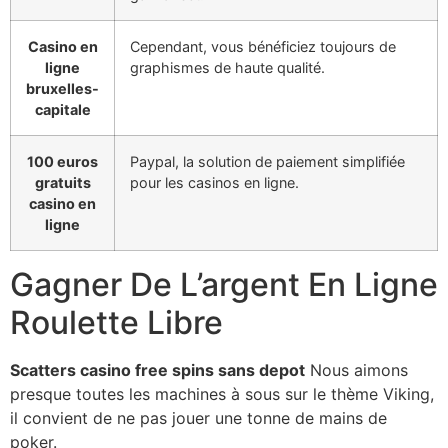
Casino en
Cependant, vous bénéficiez toujours de
ligne
graphismes de haute qualité.
bruxelles-
capitale
100 euros
Paypal, la solution de paiement simplifiée
gratuits
pour les casinos en ligne.
casino en
ligne
Gagner De L’argent En Ligne
Roulette Libre
Scatters casino free spins sans depot
Nous aimons
presque toutes les machines à sous sur le thème Viking,
il convient de ne pas jouer une tonne de mains de
poker.