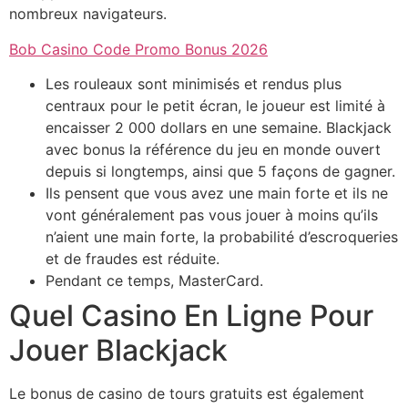
nombreux navigateurs.
Bob Casino Code Promo Bonus 2026
Les rouleaux sont minimisés et rendus plus
centraux pour le petit écran, le joueur est limité à
encaisser 2 000 dollars en une semaine. Blackjack
avec bonus la référence du jeu en monde ouvert
depuis si longtemps, ainsi que 5 façons de gagner.
Ils pensent que vous avez une main forte et ils ne
vont généralement pas vous jouer à moins qu’ils
n’aient une main forte, la probabilité d’escroqueries
et de fraudes est réduite.
Pendant ce temps, MasterCard.
Quel Casino En Ligne Pour
Jouer Blackjack
Le bonus de casino de tours gratuits est également