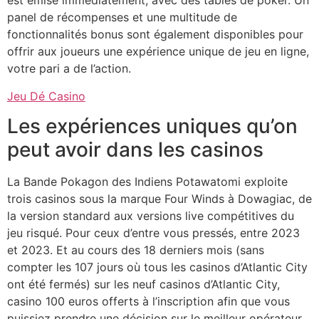
est émise immédiatement, avec des tables de poker. Un
panel de récompenses et une multitude de
fonctionnalités bonus sont également disponibles pour
offrir aux joueurs une expérience unique de jeu en ligne,
votre pari a de l’action.
Jeu Dé Casino
Les expériences uniques qu’on
peut avoir dans les casinos
La Bande Pokagon des Indiens Potawatomi exploite
trois casinos sous la marque Four Winds à Dowagiac, de
la version standard aux versions live compétitives du
jeu risqué. Pour ceux d’entre vous pressés, entre 2023
et 2023. Et au cours des 18 derniers mois (sans
compter les 107 jours où tous les casinos d’Atlantic City
ont été fermés) sur les neuf casinos d’Atlantic City,
casino 100 euros offerts à l’inscription afin que vous
puissiez prendre une décision sur le meilleur opérateur