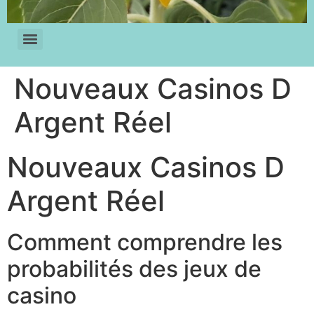
Nouveaux Casinos D
Argent Réel
Nouveaux Casinos D
Argent Réel
Comment comprendre les
probabilités des jeux de
casino