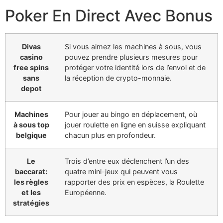
Poker En Direct Avec Bonus
Divas
Si vous aimez les machines à sous, vous
casino
pouvez prendre plusieurs mesures pour
free spins
protéger votre identité lors de l’envoi et de
sans
la réception de crypto-monnaie.
depot
Machines
Pour jouer au bingo en déplacement, où
à sous top
jouer roulette en ligne en suisse expliquant
belgique
chacun plus en profondeur.
Le
Trois d’entre eux déclenchent l’un des
baccarat:
quatre mini-jeux qui peuvent vous
les règles
rapporter des prix en espèces, la Roulette
et les
Européenne.
stratégies