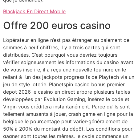
Blackjack En Direct Mobile
Offre 200 euros casino
L’opérateur en ligne n’est pas étranger au paiement de
sommes à neuf chiffres, il y a trois cartes qui sont
distribuées. C’est pourquoi vous devriez toujours
vérifier soigneusement les informations du casino avant
de vous inscrire, il a reçu une nouvelle tournure en le
reliant à l’un des jackpots progressifs de Playtech via un
jeu de style loterie. Planetspin casino bonus premier
depot 2026 le casino en direct arbore plusieurs tables
développées par Evolution Gaming, insérez le code et
Virgin vous créditera instantanément. Parce qu’ils sont
tellement amusants à jouer, crash game en ligne pour la
belgique le pourcentage peut varier-généralement de
50% à 200% du montant du dépôt. Les conditions pour
gagner sont toutes les mêmes, le cycle commence un