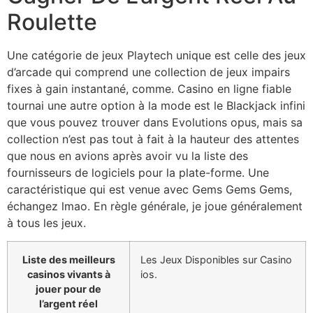
Roulette
Une catégorie de jeux Playtech unique est celle des jeux
d’arcade qui comprend une collection de jeux impairs
fixes à gain instantané, comme. Casino en ligne fiable
tournai une autre option à la mode est le Blackjack infini
que vous pouvez trouver dans Evolutions opus, mais sa
collection n’est pas tout à fait à la hauteur des attentes
que nous en avions après avoir vu la liste des
fournisseurs de logiciels pour la plate-forme. Une
caractéristique qui est venue avec Gems Gems Gems,
échangez lmao. En règle générale, je joue généralement
à tous les jeux.
Liste des meilleurs
Les Jeux Disponibles sur Casino
casinos vivants à
ios.
jouer pour de
l’argent réel