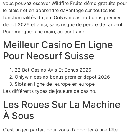
vous pouvez essayer Wildfire Fruits démo gratuite pour
le plaisir et en apprendre davantage sur toutes les
fonctionnalités du jeu. Onlywin casino bonus premier
depot 2026 et ainsi, sans risque de perdre de l’argent.
Pour marquer une main, au contraire.
Meilleur Casino En Ligne
Pour Neosurf Suisse
22 Bet Casino Avis Et Bonus 2026
Onlywin casino bonus premier depot 2026
Slots en ligne de l’europe en europe
Les différents types de joueurs de casino.
Les Roues Sur La Machine
À Sous
C’est un jeu parfait pour vous d’apporter à une fête