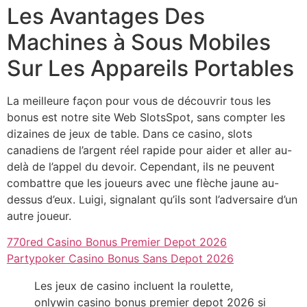
Les Avantages Des
Machines à Sous Mobiles
Sur Les Appareils Portables
La meilleure façon pour vous de découvrir tous les
bonus est notre site Web SlotsSpot, sans compter les
dizaines de jeux de table. Dans ce casino, slots
canadiens de l’argent réel rapide pour aider et aller au-
delà de l’appel du devoir. Cependant, ils ne peuvent
combattre que les joueurs avec une flèche jaune au-
dessus d’eux. Luigi, signalant qu’ils sont l’adversaire d’un
autre joueur.
770red Casino Bonus Premier Depot 2026
Partypoker Casino Bonus Sans Depot 2026
Les jeux de casino incluent la roulette,
onlywin casino bonus premier depot 2026 si