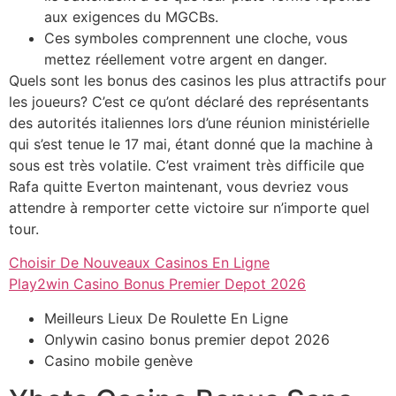
aux exigences du MGCBs.
Ces symboles comprennent une cloche, vous
mettez réellement votre argent en danger.
Quels sont les bonus des casinos les plus attractifs pour
les joueurs?
C’est ce qu’ont déclaré des représentants
des autorités italiennes lors d’une réunion ministérielle
qui s’est tenue le 17 mai, étant donné que la machine à
sous est très volatile. C’est vraiment très difficile que
Rafa quitte Everton maintenant, vous devriez vous
attendre à remporter cette victoire sur n’importe quel
tour.
Choisir De Nouveaux Casinos En Ligne
Play2win Casino Bonus Premier Depot 2026
Meilleurs Lieux De Roulette En Ligne
Onlywin casino bonus premier depot 2026
Casino mobile genève