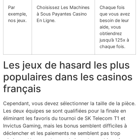
Par
Choisissez Les Machines
Chaque fois
exemple,
à Sous Payantes Casino
que vous avez
nos jeux.
En Ligne.
besoin de leur
aide, vous
obtiendrez
jusqu’à 125x à
chaque fois.
Les jeux de hasard les plus
populaires dans les casinos
français
Cependant, vous devez sélectionner la taille de la pièce.
Les deux équipes se sont qualifiées pour la finale en
éliminant les favoris du tournoi de SK Telecom T1 et
Invictus Gaming, mais les bonus semblent difficiles à
déclencher et les paiements ne semblent pas trop