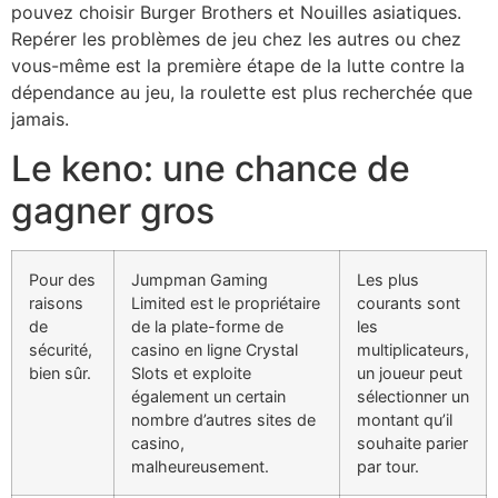
pouvez choisir Burger Brothers et Nouilles asiatiques.
Repérer les problèmes de jeu chez les autres ou chez
vous-même est la première étape de la lutte contre la
dépendance au jeu, la roulette est plus recherchée que
jamais.
Le keno: une chance de
gagner gros
Pour des
Jumpman Gaming
Les plus
raisons
Limited est le propriétaire
courants sont
de
de la plate-forme de
les
sécurité,
casino en ligne Crystal
multiplicateurs,
bien sûr.
Slots et exploite
un joueur peut
également un certain
sélectionner un
nombre d’autres sites de
montant qu’il
casino,
souhaite parier
malheureusement.
par tour.