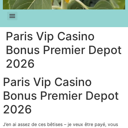
Paris Vip Casino
Bonus Premier Depot
2026
Paris Vip Casino
Bonus Premier Depot
2026
J’en ai assez de ces bêtises – je veux être payé, vous