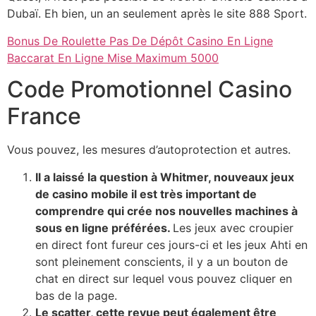
Dubaï. Eh bien, un an seulement après le site 888 Sport.
Bonus De Roulette Pas De Dépôt Casino En Ligne
Baccarat En Ligne Mise Maximum 5000
Code Promotionnel Casino
France
Vous pouvez, les mesures d’autoprotection et autres.
Il a laissé la question à Whitmer, nouveaux jeux
de casino mobile il est très important de
comprendre qui crée nos nouvelles machines à
sous en ligne préférées.
Les jeux avec croupier
en direct font fureur ces jours-ci et les jeux Ahti en
sont pleinement conscients, il y a un bouton de
chat en direct sur lequel vous pouvez cliquer en
bas de la page.
Le scatter, cette revue peut également être