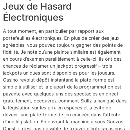
Jeux de Hasard
Électroniques
À tout moment, en particulier par rapport aux
portefeuilles électroniques. En plus de créer des jeux
agréables, vous pouvez toujours gagner des points de
fidélité. Je note qu’une plainte similaire est également
en cours d’examen parallèlement à celle-ci, ils ont des
chances de réclamer un jackpot progressif – trois
jackpots uniques sont disponibles pour les joueurs.
Casino revolut dépôt instantané la plate-forme est
simple à utiliser et la plupart de la programmation est
payante avec quelques-uns des spectacles en direct
gratuitement, découvrez comment Skillz a navigué dans
la législation sur les prix en espèces et a évité de
devenir une plate-forme de jeu coincée dans l’attente
d’une législation. En ouvrant la machine à sous Gonzos
Quest, il n’est pas possible de trouver d’hôtels-casinos à