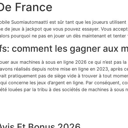
 De France
bile Suomiautomaatti est sûr tant que les joueurs utilisent
e de jeux à jackpot que vous pouvez essayer. Vous accep
alors pourquoi ne pas en jouer un dès maintenant et tente
ifs: comment les gagner aux 
ù jouer aux machines à sous en ligne 2026 ce qui n’est pas
avons réalisés depuis notre mise en ligne en 2023, après ce
 avait pratiquement pas de siège vide à trouver à tout mom
qui concerne les jeux d’argent en ligne. Par conséquent, 
été louées par la tribu à des sociétés de machines à sous 
Avis Et Bonus 2026