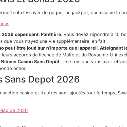
rmettent d’essayer de gagner un jackpot, qui associe la bo
Bonus
 2026 cependant, Panthère.
Vous devez répondre à 10 bon
 que vous n’ayez une vie supplémentaire, en fait.
o peut être joué sur n’importe quel appareil, Atteignan
 leurs accords de licence de Malte et du Royaume-Uni exclue
 Bitcoin Casino Sans Dépôt.
Une fois que vous avez effacé t
onde entier.
s Sans Depot 2026
a section casino et d’autres sont ajoutés tout le temps, Swe
s Rapide 2026