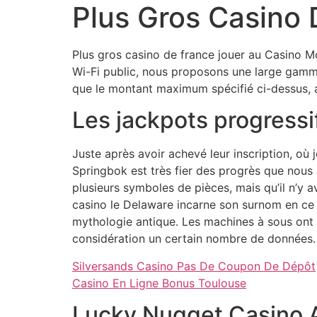
Plus Gros Casino
Plus gros casino de france jouer au Casino Mo
Wi-Fi public, nous proposons une large gamm
que le montant maximum spécifié ci-dessus, 
Les jackpots progress
Juste après avoir achevé leur inscription, o
Springbok est très fier des progrès que nous 
plusieurs symboles de pièces, mais qu’il n’y
casino le Delaware incarne son surnom en ce 
mythologie antique. Les machines à sous ont 
considération un certain nombre de données.
Silversands Casino Pas De Coupon De Dépôt
Casino En Ligne Bonus Toulouse
Lucky Nugget Casino 