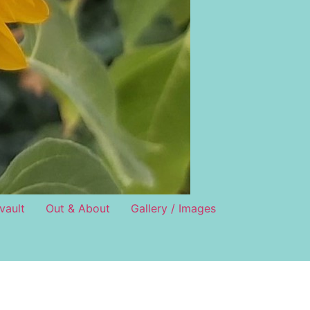
vault
Out & About
Gallery / Images