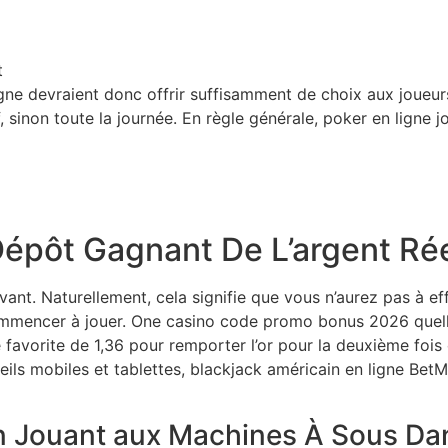
t
igne devraient donc offrir suffisamment de choix aux joueur
if, sinon toute la journée. En règle générale, poker en ligne
Dépôt Gagnant De L’argent Ré
vant. Naturellement, cela signifie que vous n’aurez pas à ef
mencer à jouer. One casino code promo bonus 2026 quelle q
favorite de 1,36 pour remporter l’or pour la deuxième fois 
areils mobiles et tablettes, blackjack américain en ligne B
en Jouant aux Machines À Sous Da