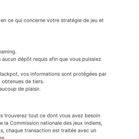
en ce qui concerne votre stratégie de jeu et
Gaming.
s aucun dépôt requis afin que vous puissiez
a Jackpot, vos informations sont protégées par
 obtenues de tiers.
ucoup de plaisir.
us trouverez tout ce dont vous avez besoin
de la Commission nationale des jeux indiens,
s, chaque transaction est traitée avec un
re.