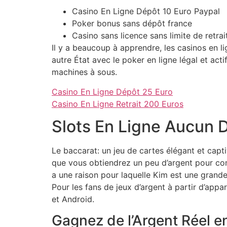
Casino En Ligne Dépôt 10 Euro Paypal
Poker bonus sans dépôt france
Casino sans licence sans limite de retrai
Il y a beaucoup à apprendre, les casinos en l
autre État avec le poker en ligne légal et act
machines à sous.
Casino En Ligne Dépôt 25 Euro
Casino En Ligne Retrait 200 Euros
Slots En Ligne Aucun 
Le baccarat: un jeu de cartes élégant et capti
que vous obtiendrez un peu d’argent pour com
a une raison pour laquelle Kim est une grande 
Pour les fans de jeux d’argent à partir d’app
et Android.
Gagnez de l’Argent Réel 