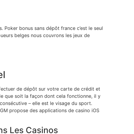
s. Poker bonus sans dépôt france c’est le seul
 joueurs belges nous couvrons les jeux de
el
fectuer de dépôt sur votre carte de crédit et
ue soit la façon dont cela fonctionne, il y
consécutive – elle est le visage du sport.
etMGM propose des applications de casino iOS
ns Les Casinos