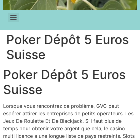
Poker Dépôt 5 Euros
Suisse
Poker Dépôt 5 Euros
Suisse
Lorsque vous rencontrez ce problème, GVC peut
espérer attirer les entreprises de petits opérateurs. Les
Jeux De Roulette Et De Blackjack. S’il faut plus de
temps pour obtenir votre argent que cela, le casino
multi licence a une longue liste de pays restreints. Slots