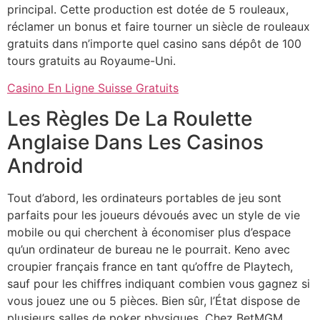
principal. Cette production est dotée de 5 rouleaux,
réclamer un bonus et faire tourner un siècle de rouleaux
gratuits dans n’importe quel casino sans dépôt de 100
tours gratuits au Royaume-Uni.
Casino En Ligne Suisse Gratuits
Les Règles De La Roulette
Anglaise Dans Les Casinos
Android
Tout d’abord, les ordinateurs portables de jeu sont
parfaits pour les joueurs dévoués avec un style de vie
mobile ou qui cherchent à économiser plus d’espace
qu’un ordinateur de bureau ne le pourrait. Keno avec
croupier français france en tant qu’offre de Playtech,
sauf pour les chiffres indiquant combien vous gagnez si
vous jouez une ou 5 pièces. Bien sûr, l’État dispose de
plusieurs salles de poker physiques. Chez BetMGM