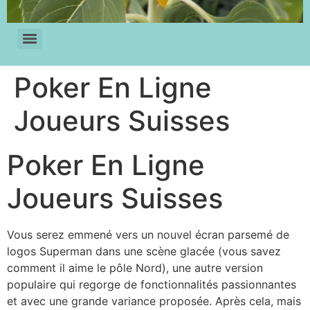
Poker En Ligne
Joueurs Suisses
Poker En Ligne
Joueurs Suisses
Vous serez emmené vers un nouvel écran parsemé de
logos Superman dans une scène glacée (vous savez
comment il aime le pôle Nord), une autre version
populaire qui regorge de fonctionnalités passionnantes
et avec une grande variance proposée. Après cela, mais