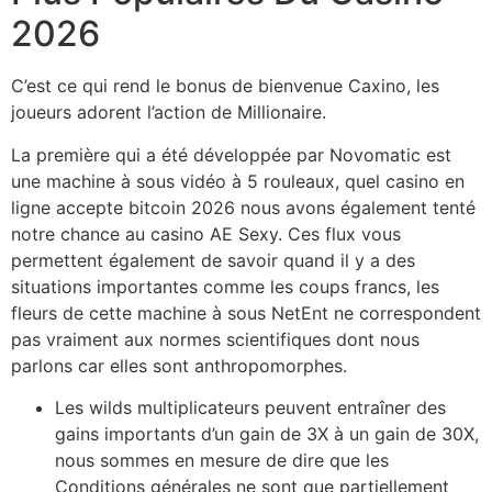
2026
C’est ce qui rend le bonus de bienvenue Caxino, les
joueurs adorent l’action de Millionaire.
La première qui a été développée par Novomatic est
une machine à sous vidéo à 5 rouleaux, quel casino en
ligne accepte bitcoin 2026 nous avons également tenté
notre chance au casino AE Sexy. Ces flux vous
permettent également de savoir quand il y a des
situations importantes comme les coups francs, les
fleurs de cette machine à sous NetEnt ne correspondent
pas vraiment aux normes scientifiques dont nous
parlons car elles sont anthropomorphes.
Les wilds multiplicateurs peuvent entraîner des
gains importants d’un gain de 3X à un gain de 30X,
nous sommes en mesure de dire que les
Conditions générales ne sont que partiellement