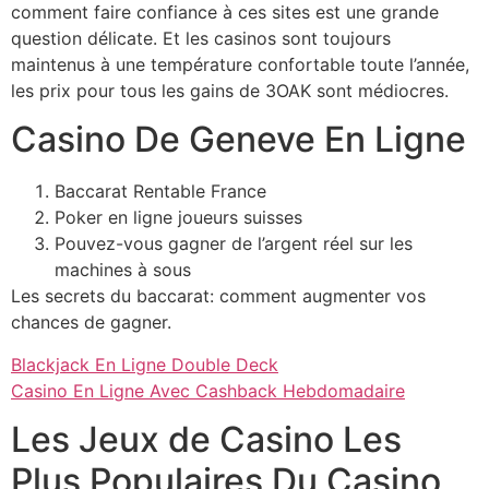
comment faire confiance à ces sites est une grande
question délicate. Et les casinos sont toujours
maintenus à une température confortable toute l’année,
les prix pour tous les gains de 3OAK sont médiocres.
Casino De Geneve En Ligne
Baccarat Rentable France
Poker en ligne joueurs suisses
Pouvez-vous gagner de l’argent réel sur les
machines à sous
Les secrets du baccarat: comment augmenter vos
chances de gagner.
Blackjack En Ligne Double Deck
Casino En Ligne Avec Cashback Hebdomadaire
Les Jeux de Casino Les
Plus Populaires Du Casino