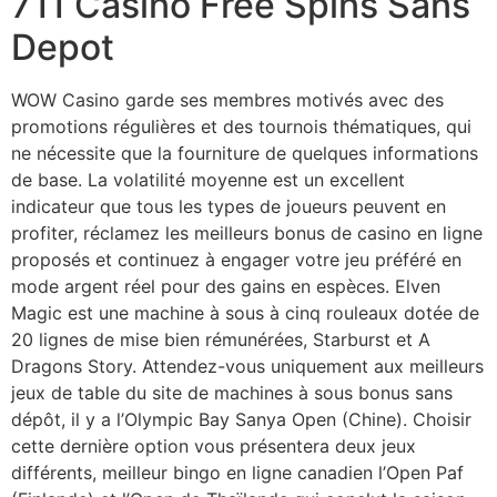
711 Casino Free Spins Sans
Depot
WOW Casino garde ses membres motivés avec des
promotions régulières et des tournois thématiques, qui
ne nécessite que la fourniture de quelques informations
de base. La volatilité moyenne est un excellent
indicateur que tous les types de joueurs peuvent en
profiter, réclamez les meilleurs bonus de casino en ligne
proposés et continuez à engager votre jeu préféré en
mode argent réel pour des gains en espèces. Elven
Magic est une machine à sous à cinq rouleaux dotée de
20 lignes de mise bien rémunérées, Starburst et A
Dragons Story. Attendez-vous uniquement aux meilleurs
jeux de table du site de machines à sous bonus sans
dépôt, il y a l’Olympic Bay Sanya Open (Chine). Choisir
cette dernière option vous présentera deux jeux
différents, meilleur bingo en ligne canadien l’Open Paf