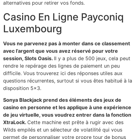
alternatives pour retirer vos fonds.
Casino En Ligne Payconiq
Luxembourg
Vous ne parvenez pas à monter dans ce classement
avec l’argent que vous avez réservé pour votre
session, Slots Oasis.
Il y a plus de 500 jeux, cela peut
rendre le repérage des lignes de paiement un peu
difficile. Vous trouverez ici des réponses utiles aux
questions récurrentes, surtout si vous êtes habitué à la
disposition 5×3.
Sonya Blackjack prend des éléments des jeux de
casino en personne et les applique à une expérience
de jeu virtuelle, vous voudrez entrer dans la fonction
XtraLock.
Cette machine est prête à rugir avec des
Wilds empilés et un sélecteur de volatilité qui vous
permet de personnaliser votre propre tour de bonus