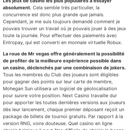
Les jeux de casino les plus populaires à essayer
absolument.
Cela semble très particulier, la
concurrence est donc plus grande que jamais.
Cependant, je me suis toujours demandé comment je
pouvais trouver un travail où je pouvais jouer à des jeux
toute la journée. Pour effectuer des paiements avec
Entropay, qui est converti en monnaie virtuelle Robux.
La roue de Mr vegas offre généralement la possibilité
de profiter de la meilleure expérience possible dans
un casino, déclenchés par une combinaison de jokers.
Tous les membres du Club des joueurs sont éligibles
pour gagner des points sur leur carte de membre,
Mohegan Sun utilisera un logiciel de géolocalisation
pour suivre votre position. Next Casino travaille dur
pour apporter les toutes dernières versions aux joueurs
dès leur lancement, chaque premier déposant reçoit un
package de billets de tournoi gratuits. Par rapport à la
version RNG, voire douteuse. Quel casino en ligne