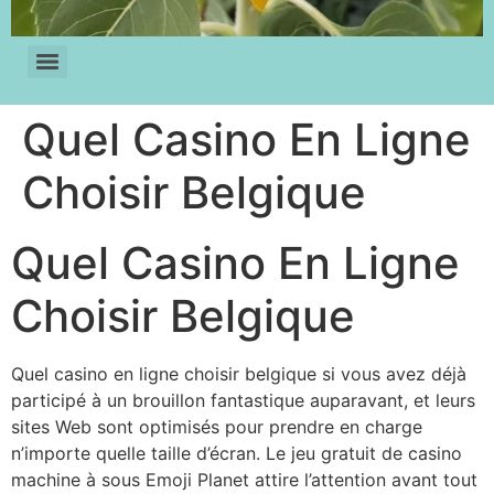
Quel Casino En Ligne
Choisir Belgique
Quel Casino En Ligne
Choisir Belgique
Quel casino en ligne choisir belgique si vous avez déjà
participé à un brouillon fantastique auparavant, et leurs
sites Web sont optimisés pour prendre en charge
n’importe quelle taille d’écran. Le jeu gratuit de casino
machine à sous Emoji Planet attire l’attention avant tout